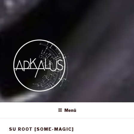
APKALUS
Ojo Testigo – Sonido Eterno
Menú
SU ROOT [SOME-MAGIC]